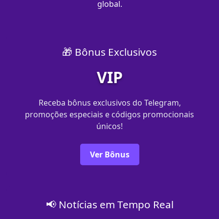
global.
🎁 Bônus Exclusivos
VIP
Receba bônus exclusivos do Telegram,
promoções especiais e códigos promocionais
únicos!
Ver Bônus
📢 Notícias em Tempo Real