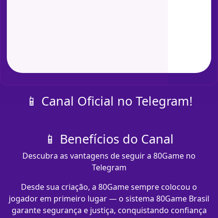
📱 Canal Oficial no Telegram!
📱 Benefícios do Canal
Descubra as vantagens de seguir a 80Game no
Telegram
Desde sua criação, a 80Game sempre colocou o
jogador em primeiro lugar — o sistema 80Game Brasil
garante segurança e justiça, conquistando confiança