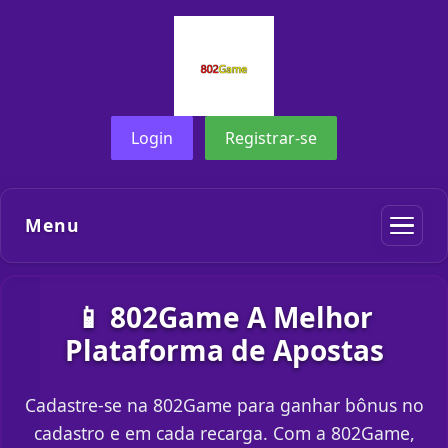
Login
Registrar-se
Menu
📱 802Game A Melhor
Plataforma de Apostas
Cadastre-se na 802Game para ganhar bônus no
cadastro e em cada recarga. Com a 802Game,