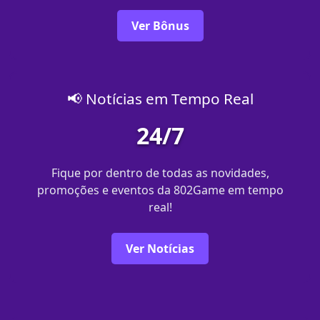
Ver Bônus
📢 Notícias em Tempo Real
24/7
Fique por dentro de todas as novidades,
promoções e eventos da 802Game em tempo
real!
Ver Notícias