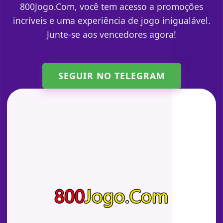
800Jogo.Com, você tem acesso a promoções
incríveis e uma experiência de jogo inigualável.
Junte-se aos vencedores agora!
SEGUIR NO TELEGRAM