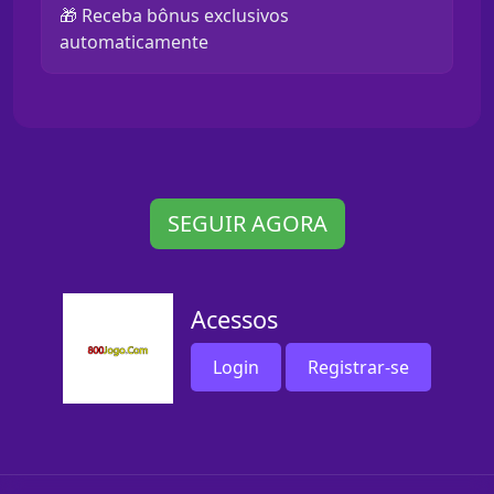
🎁 Receba bônus exclusivos
automaticamente
SEGUIR AGORA
Acessos
Login
Registrar-se