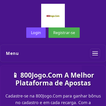
Login
Registrar-se
Menu
📱 800Jogo.Com A Melhor
Plataforma de Apostas
Cadastre-se na 800Jogo.Com para ganhar bônus
no cadastro e em cada recarga. Com a