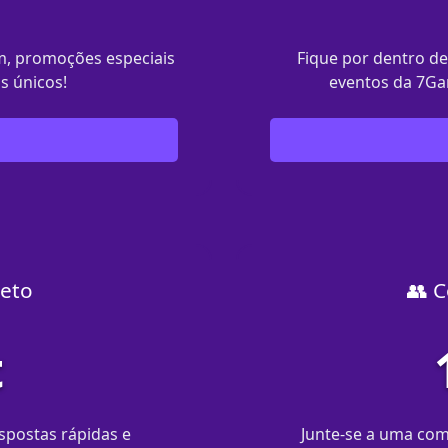
m, promoções especiais
Fique por dentro d
s únicos!
eventos da 7Ga
reto
👥 
t
espostas rápidas e
Junte-se a uma com