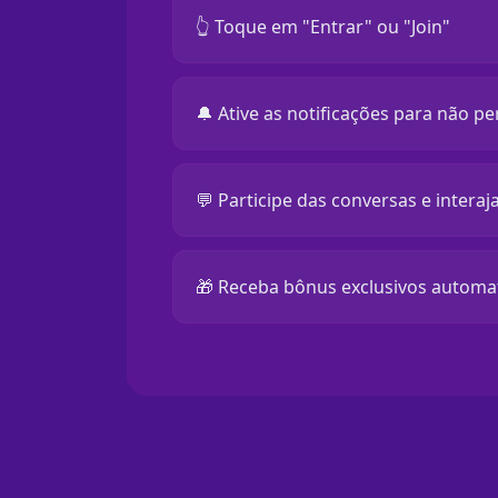
👆 Toque em "Entrar" ou "Join"
🔔 Ative as notificações para não p
💬 Participe das conversas e interaj
🎁 Receba bônus exclusivos autom