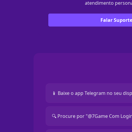
atendimento persona
Falar Suport
📱 Baixe o app Telegram no seu disp
🔍 Procure por "@7Game Com Login