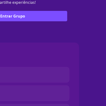
rtilhe experiências!
Entrar Grupo