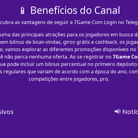
📱 Benefícios do Canal
cubra as vantagens de seguir a 7Game Com Login no Tele
uma das principais atrações para os jogadores em busca d
uem bônus de boas-vindas, giros grátis e cashback, os jo
o, vamos explorar as diferentes promoções disponíveis no
cê não perca nenhuma oferta. Ao se registrar no
7Game Co
e pode incluir um bônus percentual no primeiro depósito e
s regulares que variam de acordo com a época do ano, com
competições entre jogadores, pro.
sivos
📢 Notí