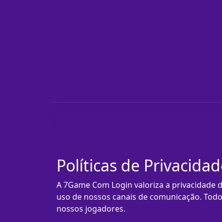
Políticas de Privacida
A 7Game Com Login valoriza a privacidade 
uso de nossos canais de comunicação. Todos
nossos jogadores.