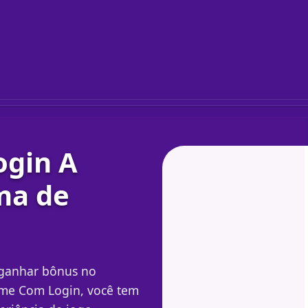
ogin A
ma de
 ganhar bônus no
ame Com Login, você tem