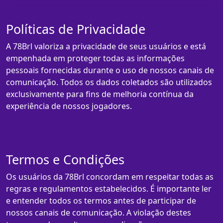
Políticas de Privacidade
A 78Brl valoriza a privacidade de seus usuários e está
empenhada em proteger todas as informações
pessoais fornecidas durante o uso de nossos canais de
comunicação. Todos os dados coletados são utilizados
exclusivamente para fins de melhoria contínua da
experiência de nossos jogadores.
Termos e Condições
Os usuários da 78Brl concordam em respeitar todas as
regras e regulamentos estabelecidos. É importante ler
e entender todos os termos antes de participar de
nossos canais de comunicação. A violação destes