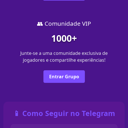
👥 Comunidade VIP
1000+
Junte-se a uma comunidade exclusiva de
jogadores e compartilhe experiências!
Entrar Grupo
📱 Como Seguir no Telegram