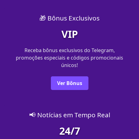
🎁 Bônus Exclusivos
VIP
Receba bônus exclusivos do Telegram,
promoções especiais e códigos promocionais
únicos!
Ver Bônus
📢 Notícias em Tempo Real
24/7