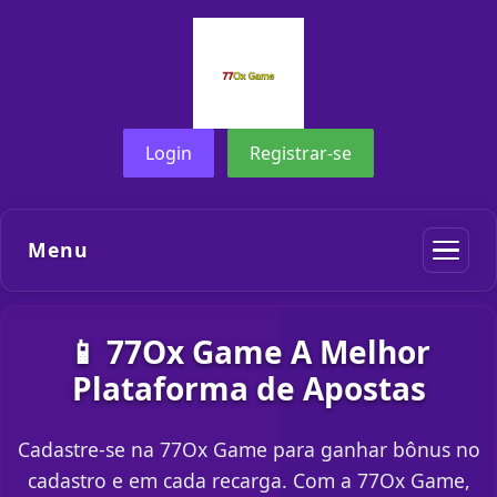
Login
Registrar-se
Menu
📱 77Ox Game A Melhor
Plataforma de Apostas
Cadastre-se na 77Ox Game para ganhar bônus no
cadastro e em cada recarga. Com a 77Ox Game,