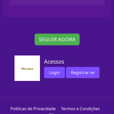
SEGUIR AGORA
Acessos
Login
Registrar-se
Políticas de Privacidade
Termos e Condições