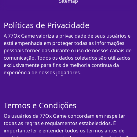
Sitemap
Políticas de Privacidade
A 77Ox Game valoriza a privacidade de seus usuários e
está empenhada em proteger todas as informações
pessoais fornecidas durante o uso de nossos canais de
comunicação. Todos os dados coletados são utilizados
exclusivamente para fins de melhoria contínua da
experiência de nossos jogadores.
Termos e Condições
Os usuários da 77Ox Game concordam em respeitar
todas as regras e regulamentos estabelecidos. É
importante ler e entender todos os termos antes de