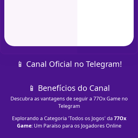
📱 Canal Oficial no Telegram!
📱 Benefícios do Canal
Descubra as vantagens de seguir a 77Ox Game no
Telegram
Explorando a Categoria 'Todos os Jogos' da
77Ox
Game
: Um Paraíso para os Jogadores Online