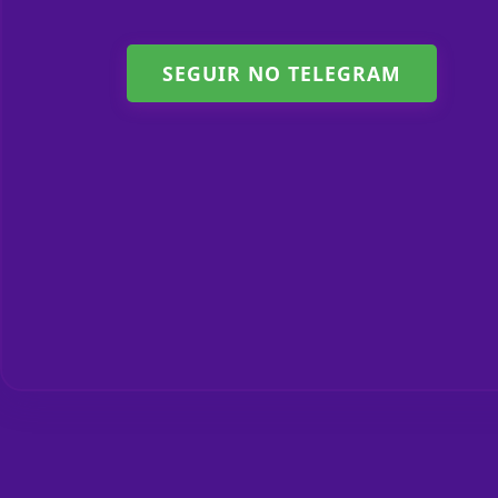
SEGUIR NO TELEGRAM