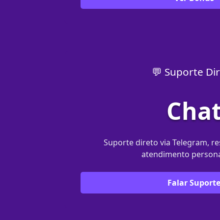
💬 Suporte Di
Cha
Suporte direto via Telegram, r
atendimento persona
Falar Suport