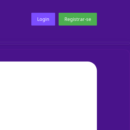
Login
Registrar-se