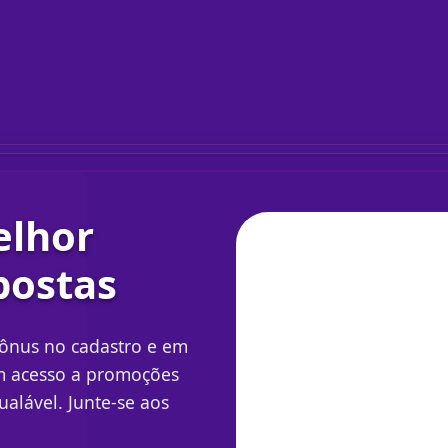
elhor
postas
ônus no cadastro e em
m acesso a promoções
ualável. Junte-se aos