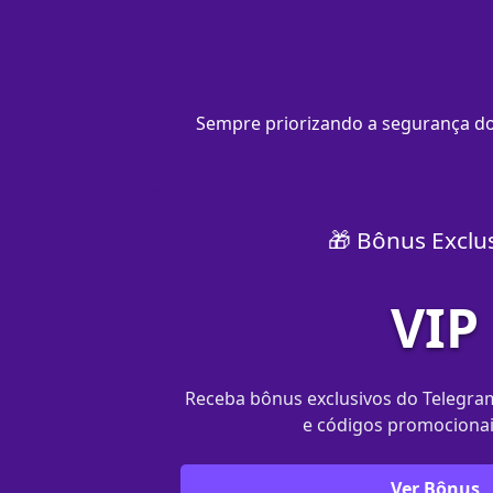
Sempre priorizando a segurança dos
🎁 Bônus Exclu
VIP
Receba bônus exclusivos do Telegra
e códigos promocionai
Ver Bônus