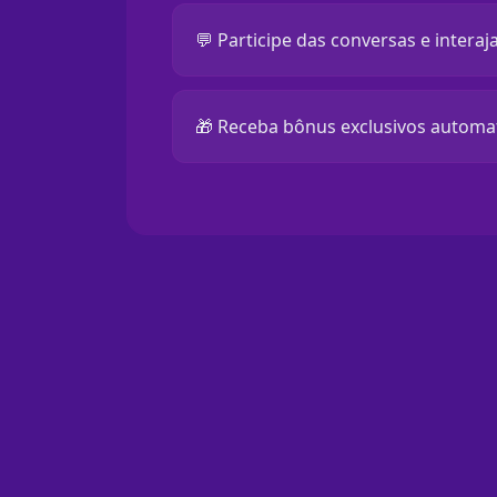
💬 Participe das conversas e interaj
🎁 Receba bônus exclusivos autom