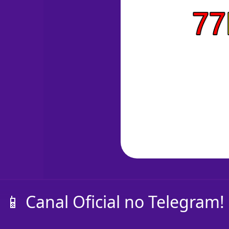
📱 Canal Oficial no Telegram!