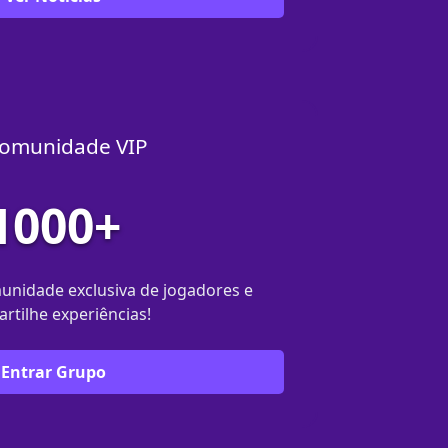
Comunidade VIP
1000+
unidade exclusiva de jogadores e
rtilhe experiências!
Entrar Grupo