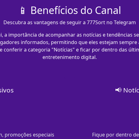
📱 Benefícios do Canal
Descubra as vantagens de seguir a 777Sort no Telegram
i, a importância de acompanhar as notícias e tendências se 
adores informados, permitindo que eles estejam sempre at
e conferir a categoria "Notícias" e ficar por dentro das ú
entretenimento digital.
sivos
📢 Notí
m, promoções especiais
Fique por dentro d