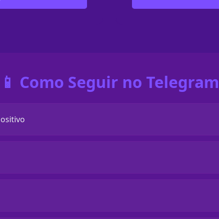
📱 Como Seguir no Telegram
ositivo