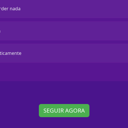
erder nada
a
aticamente
SEGUIR AGORA