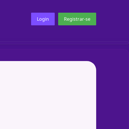
Login
Registrar-se