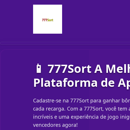
📱 777Sort A Mel
Plataforma de A
Cadastre-se na 777Sort para ganhar bô
cada recarga. Com a 777Sort, você tem
incríveis e uma experiência de jogo inig
vencedores agora!