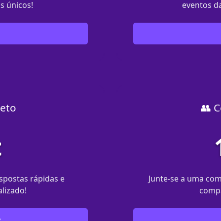
s únicos!
eventos d
reto
👥 
t
espostas rápidas e
Junte-se a uma com
lizado!
compa
e