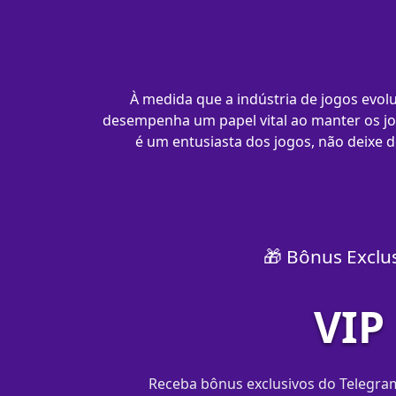
À medida que a indústria de jogos evolu
desempenha um papel vital ao manter os jog
é um entusiasta dos jogos, não deixe d
🎁 Bônus Exclu
VIP
Receba bônus exclusivos do Telegra