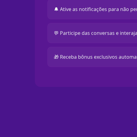
🔔 Ative as notificações para não p
💬 Participe das conversas e interaj
🎁 Receba bônus exclusivos autom