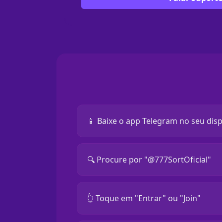
📱 Baixe o app Telegram no seu disp
🔍 Procure por "@777SortOficial"
👆 Toque em "Entrar" ou "Join"