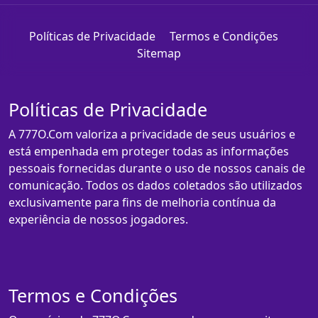
Políticas de Privacidade
Termos e Condições
Sitemap
Políticas de Privacidade
A 777O.Com valoriza a privacidade de seus usuários e
está empenhada em proteger todas as informações
pessoais fornecidas durante o uso de nossos canais de
comunicação. Todos os dados coletados são utilizados
exclusivamente para fins de melhoria contínua da
experiência de nossos jogadores.
Termos e Condições