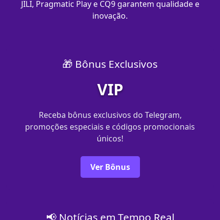
JILI, Pragmatic Play e CQ9 garantem qualidade e
inovação.
🎁 Bônus Exclusivos
VIP
Receba bônus exclusivos do Telegram,
promoções especiais e códigos promocionais
únicos!
Ver Bônus
📢 Notícias em Tempo Real