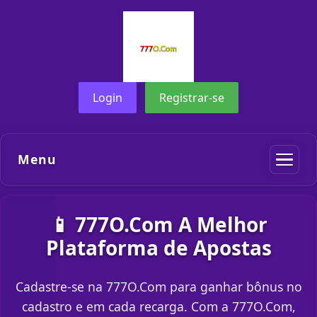
Login
Registrar-se
Menu
📱 777O.Com A Melhor
Plataforma de Apostas
Cadastre-se na 777O.Com para ganhar bônus no
cadastro e em cada recarga. Com a 777O.Com,