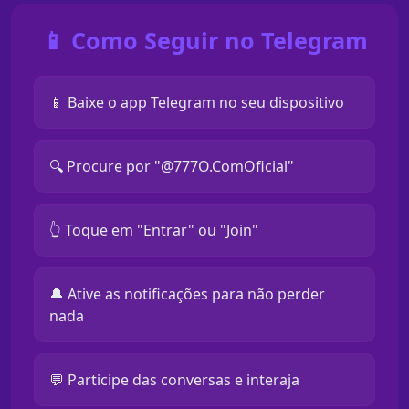
📱 Como Seguir no Telegram
📱 Baixe o app Telegram no seu dispositivo
🔍 Procure por "@777O.ComOficial"
👆 Toque em "Entrar" ou "Join"
🔔 Ative as notificações para não perder
nada
💬 Participe das conversas e interaja