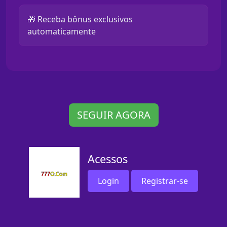
🎁 Receba bônus exclusivos
automaticamente
SEGUIR AGORA
Acessos
Login
Registrar-se