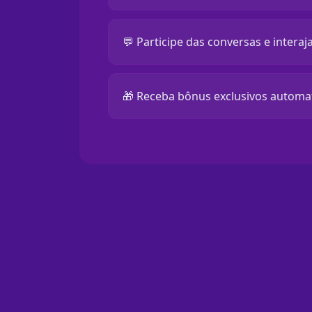
💬 Participe das conversas e interaj
🎁 Receba bônus exclusivos autom