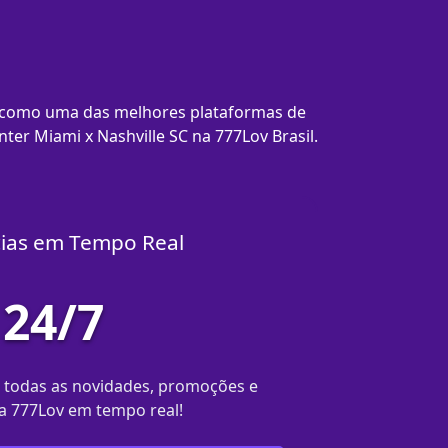
a como uma das melhores plataformas de
ter Miami x Nashville SC na 777Lov Brasil.
cias em Tempo Real
24/7
e todas as novidades, promoções e
a 777Lov em tempo real!