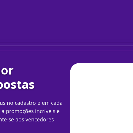
hor
postas
us no cadastro e em cada
 a promoções incríveis e
unte-se aos vencedores