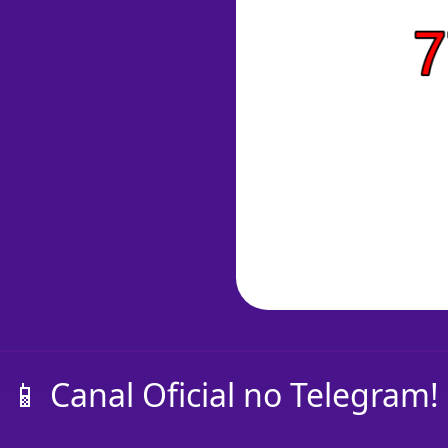
📱 Canal Oficial no Telegram!