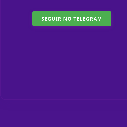
SEGUIR NO TELEGRAM