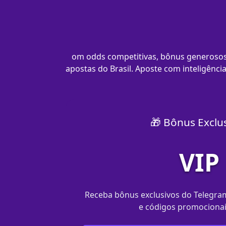
om odds competitivas, bônus generosos
apostas do Brasil. Aposte com inteligênci
🎁 Bônus Exclu
VIP
Receba bônus exclusivos do Telegra
e códigos promocionai