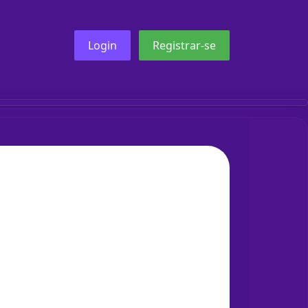
Login
Registrar-se