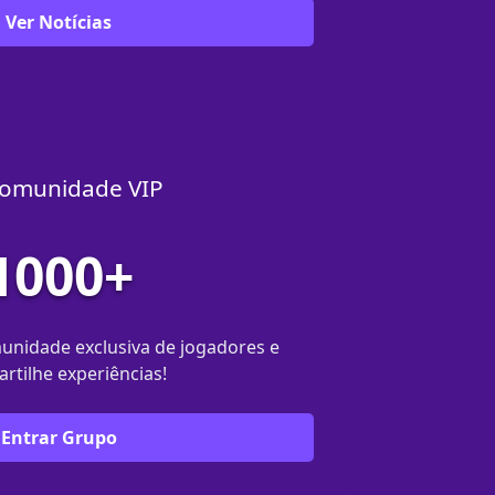
Ver Notícias
Comunidade VIP
1000+
unidade exclusiva de jogadores e
rtilhe experiências!
Entrar Grupo