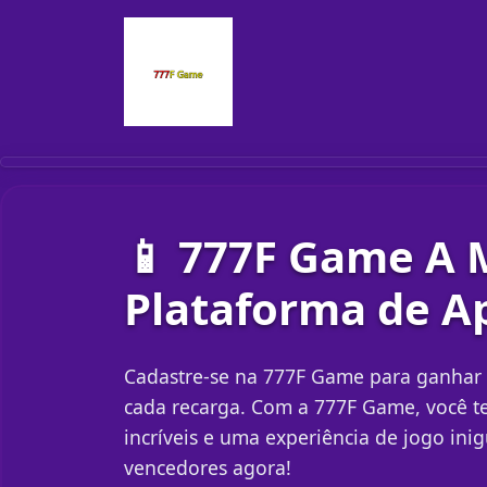
📱 777F Game A 
Plataforma de A
Cadastre-se na 777F Game para ganhar
cada recarga. Com a 777F Game, você 
incríveis e uma experiência de jogo inig
vencedores agora!