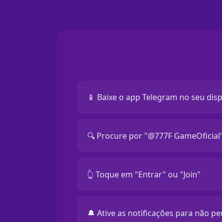
📱 Baixe o app Telegram no seu disp
🔍 Procure por "@777F GameOficial
👆 Toque em "Entrar" ou "Join"
🔔 Ative as notificações para não p