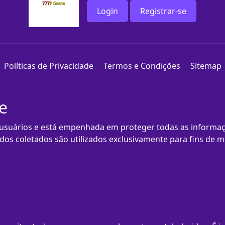
Login
Registrar-se
Políticas de Privacidade
Termos e Condições
Sitemap
de
s usuários e está empenhada em proteger todas as informaç
os coletados são utilizados exclusivamente para fins de m