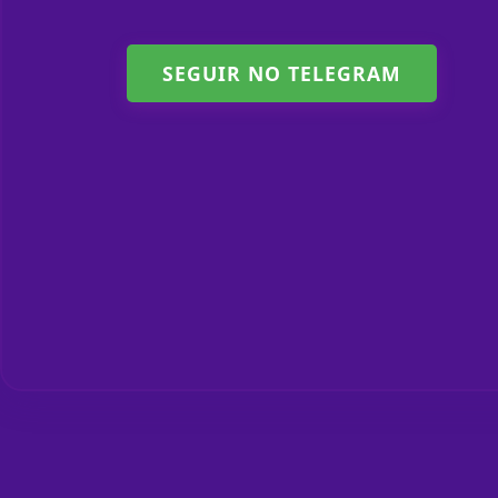
SEGUIR NO TELEGRAM