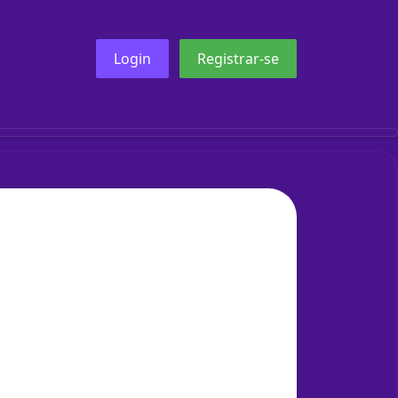
Login
Registrar-se