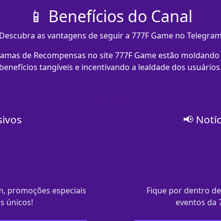
📱 Benefícios do Canal
Descubra as vantagens de seguir a 777F Game no Telegra
ramas de Recompensas no site 777F Game estão moldando a 
benefícios tangíveis e incentivando a lealdade dos usuários
sivos
📢 Notí
m, promoções especiais
Fique por dentro d
s únicos!
eventos da 