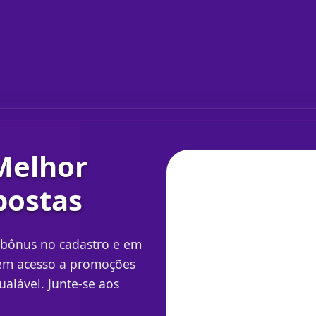
Melhor
postas
 bônus no cadastro e em
tem acesso a promoções
ualável. Junte-se aos