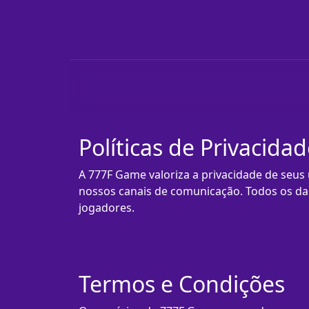
Políticas de Privacida
A 777F Game valoriza a privacidade de seu
nossos canais de comunicação. Todos os dad
jogadores.
Termos e Condições