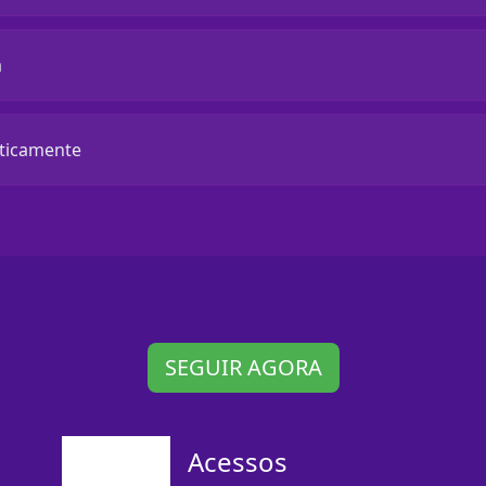
a
aticamente
SEGUIR AGORA
Acessos