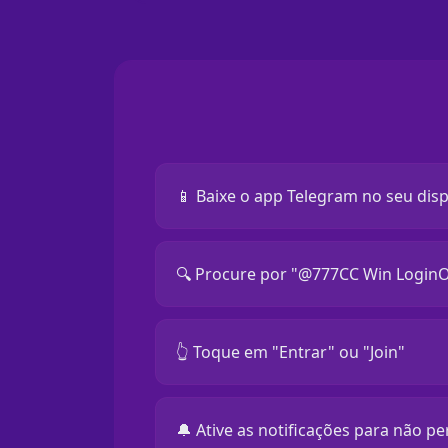
📱 Baixe o app Telegram no seu disp
🔍 Procure por "@777CC Win LoginOf
👆 Toque em "Entrar" ou "Join"
🔔 Ative as notificações para não p