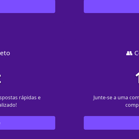
reto
👥 
t
espostas rápidas e
Junte-se a uma com
lizado!
compa
e