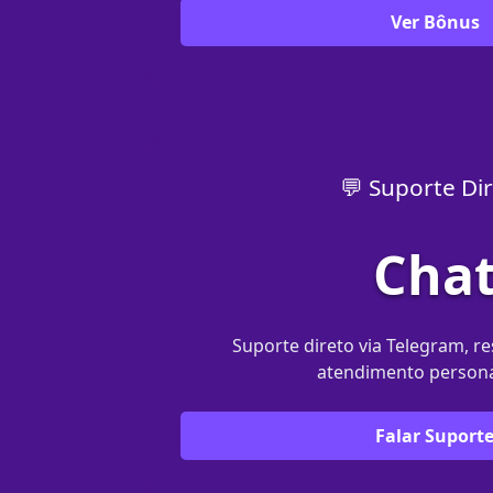
Ver Bônus
💬 Suporte Di
Cha
Suporte direto via Telegram, r
atendimento persona
Falar Suport