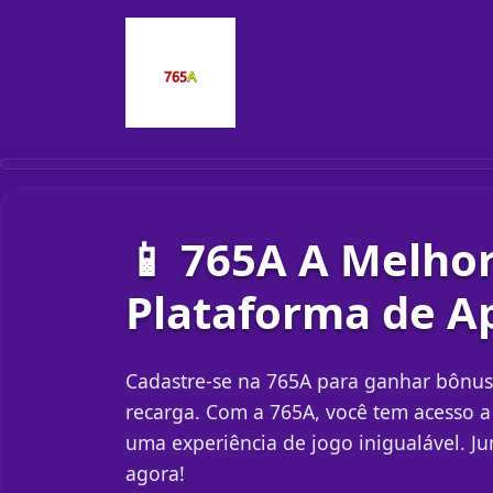
📱 765A A Melho
Plataforma de A
Cadastre-se na 765A para ganhar bônus
recarga. Com a 765A, você tem acesso a
uma experiência de jogo inigualável. J
agora!