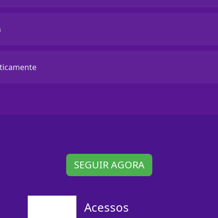
a
aticamente
SEGUIR AGORA
Acessos