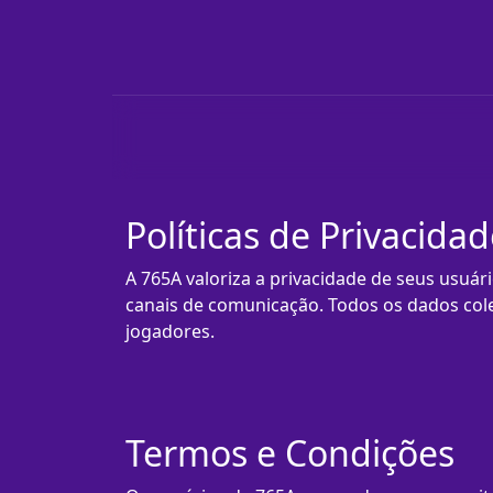
Políticas de Privacida
A 765A valoriza a privacidade de seus usuá
canais de comunicação. Todos os dados cole
jogadores.
Termos e Condições