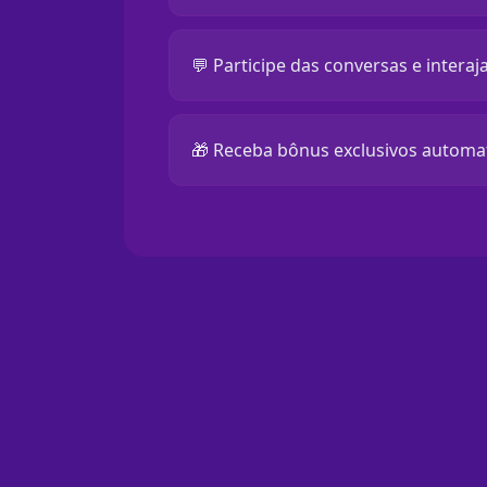
💬 Participe das conversas e interaj
🎁 Receba bônus exclusivos autom