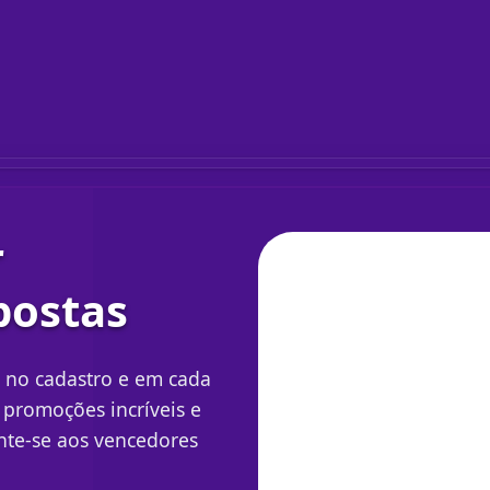
r
postas
 no cadastro e em cada
 promoções incríveis e
unte-se aos vencedores