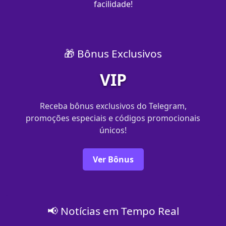
facilidade!
🎁 Bônus Exclusivos
VIP
Receba bônus exclusivos do Telegram,
promoções especiais e códigos promocionais
únicos!
Ver Bônus
📢 Notícias em Tempo Real