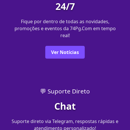
24/7
Fique por dentro de todas as novidades,
promoções e eventos da 74Pg.Com em tempo
real!
Ver Notícias
💬 Suporte Direto
Chat
Suporte direto via Telegram, respostas rápidas e
atendimento personalizado!