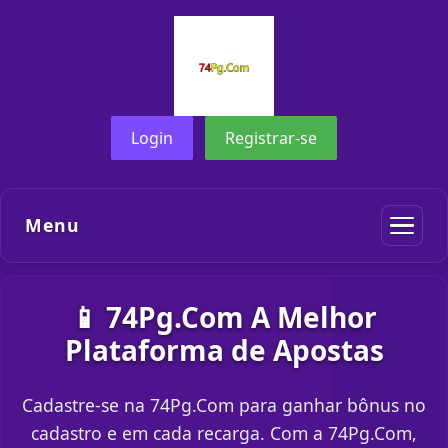
Login
Registrar-se
Menu
📱 74Pg.Com A Melhor
Plataforma de Apostas
Cadastre-se na 74Pg.Com para ganhar bônus no
cadastro e em cada recarga. Com a 74Pg.Com,