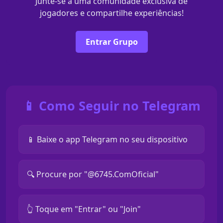
Junte-se a uma comunidade exclusiva de
jogadores e compartilhe experiências!
Entrar Grupo
📱 Como Seguir no Telegram
📱 Baixe o app Telegram no seu dispositivo
🔍 Procure por "@6745.ComOficial"
👆 Toque em "Entrar" ou "Join"