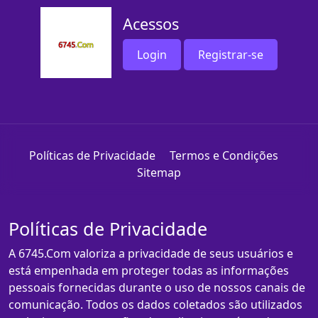
Acessos
Login
Registrar-se
Políticas de Privacidade
Termos e Condições
Sitemap
Políticas de Privacidade
A 6745.Com valoriza a privacidade de seus usuários e
está empenhada em proteger todas as informações
pessoais fornecidas durante o uso de nossos canais de
comunicação. Todos os dados coletados são utilizados