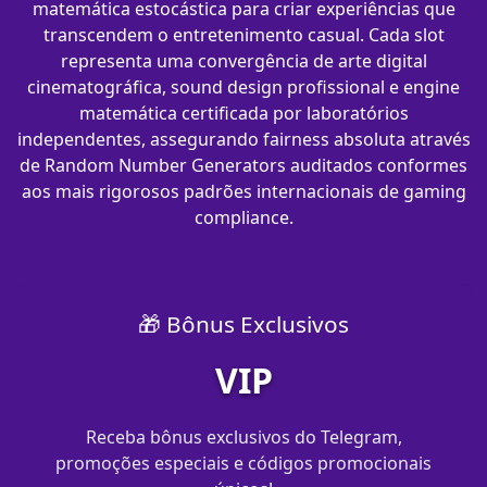
matemática estocástica para criar experiências que
transcendem o entretenimento casual. Cada slot
representa uma convergência de arte digital
cinematográfica, sound design profissional e engine
matemática certificada por laboratórios
independentes, assegurando fairness absoluta através
de Random Number Generators auditados conformes
aos mais rigorosos padrões internacionais de gaming
compliance.
🎁 Bônus Exclusivos
VIP
Receba bônus exclusivos do Telegram,
promoções especiais e códigos promocionais