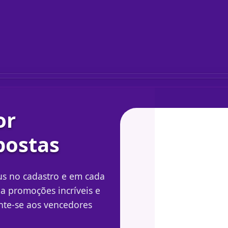
or
postas
s no cadastro e em cada
a promoções incríveis e
unte-se aos vencedores