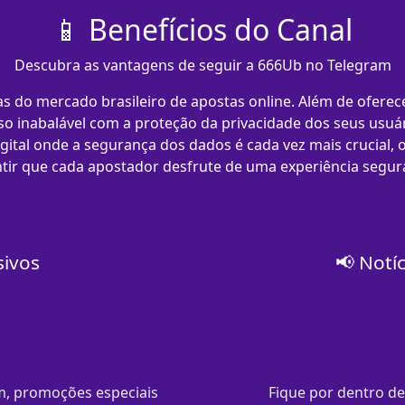
📱 Benefícios do Canal
Descubra as vantagens de seguir a 666Ub no Telegram
 do mercado brasileiro de apostas online. Além de oferec
o inabalável com a proteção da privacidade dos seus usuá
igital onde a segurança dos dados é cada vez mais crucial, 
ntir que cada apostador desfrute de uma experiência segura
sivos
📢 Notí
m, promoções especiais
Fique por dentro d