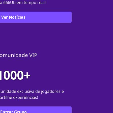
a 666Ub em tempo real!
Ver Notícias
Comunidade VIP
1000+
unidade exclusiva de jogadores e
rtilhe experiências!
Entrar Grupo