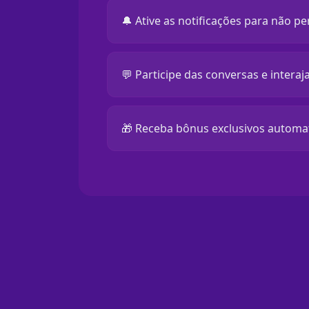
🔔 Ative as notificações para não p
💬 Participe das conversas e interaj
🎁 Receba bônus exclusivos autom