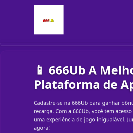
📱 666Ub A Melh
Plataforma de A
Cadastre-se na 666Ub para ganhar bônu
recarga. Com a 666Ub, você tem acesso 
uma experiência de jogo inigualável. J
agora!