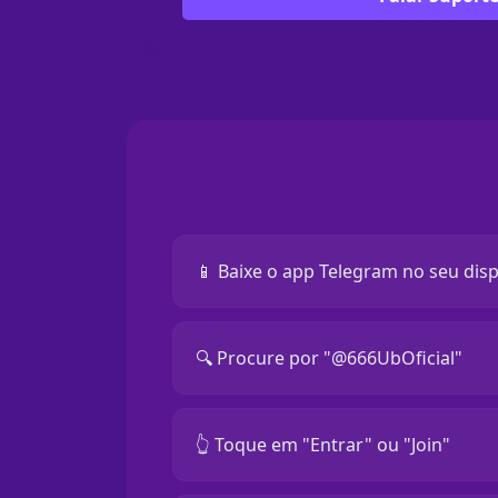
📱 Baixe o app Telegram no seu disp
🔍 Procure por "@666UbOficial"
👆 Toque em "Entrar" ou "Join"