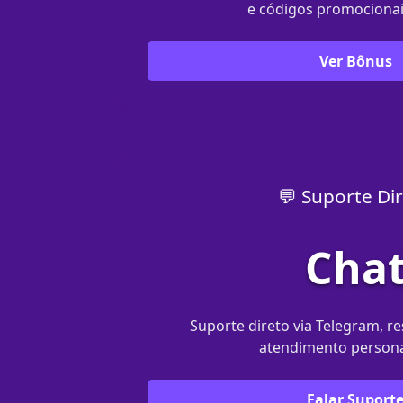
e códigos promocionai
Ver Bônus
💬 Suporte Di
Cha
Suporte direto via Telegram, r
atendimento persona
Falar Suport