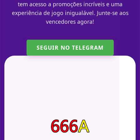
tem acesso a promoções incríveis e uma
experiência de jogo inigualável. Junte-se aos
vencedores agora!
SEGUIR NO TELEGRAM