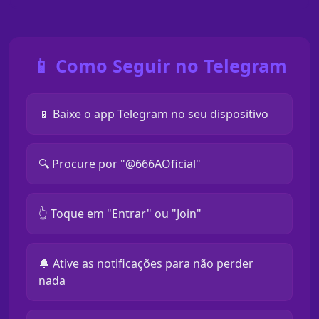
📱 Como Seguir no Telegram
📱 Baixe o app Telegram no seu dispositivo
🔍 Procure por "@666AOficial"
👆 Toque em "Entrar" ou "Join"
🔔 Ative as notificações para não perder
nada