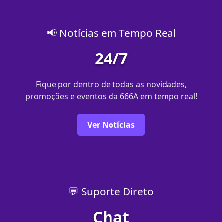
📢 Notícias em Tempo Real
24/7
Fique por dentro de todas as novidades,
promoções e eventos da 666A em tempo real!
Ver Notícias
💬 Suporte Direto
Chat