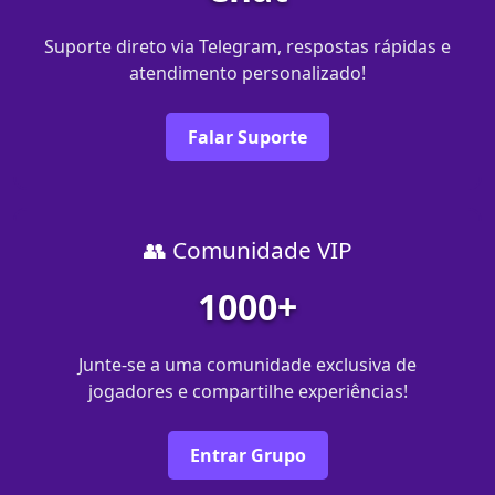
Suporte direto via Telegram, respostas rápidas e
atendimento personalizado!
Falar Suporte
👥 Comunidade VIP
1000+
Junte-se a uma comunidade exclusiva de
jogadores e compartilhe experiências!
Entrar Grupo