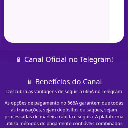
📱 Canal Oficial no Telegram!
📱 Benefícios do Canal
Descubra as vantagens de seguir a 666A no Telegram
As opções de pagamento no 666A garantem que todas
as transações, sejam depósitos ou saques, sejam
processadas de maneira rápida e segura. A plataforma
utiliza métodos de pagamento confiáveis combinados