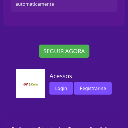
automaticamente
SEGUIR AGORA
Acessos
Login
Registrar-se