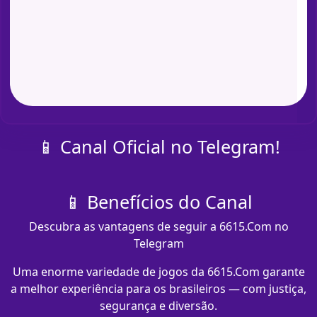
📱 Canal Oficial no Telegram!
📱 Benefícios do Canal
Descubra as vantagens de seguir a 6615.Com no
Telegram
Uma enorme variedade de jogos da 6615.Com garante
a melhor experiência para os brasileiros — com justiça,
segurança e diversão.