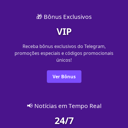
🎁 Bônus Exclusivos
VIP
Receba bônus exclusivos do Telegram,
promoções especiais e códigos promocionais
únicos!
Ver Bônus
📢 Notícias em Tempo Real
24/7