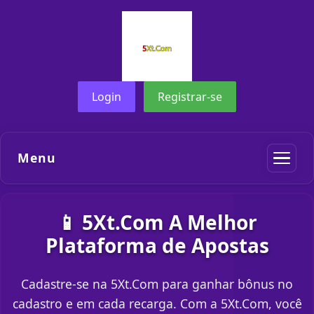
Login
Registrar-se
Menu
📱 5Xt.Com A Melhor
Plataforma de Apostas
Cadastre-se na 5Xt.Com para ganhar bônus no
cadastro e em cada recarga. Com a 5Xt.Com, você