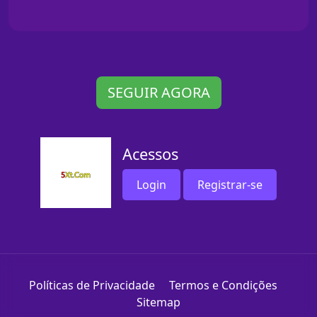
SEGUIR AGORA
Acessos
Login
Registrar-se
Políticas de Privacidade
Termos e Condições
Sitemap