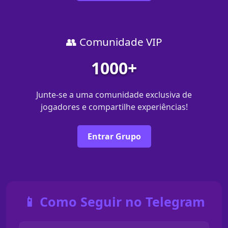
👥 Comunidade VIP
1000+
Junte-se a uma comunidade exclusiva de
jogadores e compartilhe experiências!
Entrar Grupo
📱 Como Seguir no Telegram