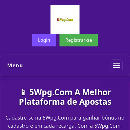
Login
Registrar-se
Menu
📱 5Wpg.Com A Melhor
Plataforma de Apostas
Cadastre-se na 5Wpg.Com para ganhar bônus no
cadastro e em cada recarga. Com a 5Wpg.Com,