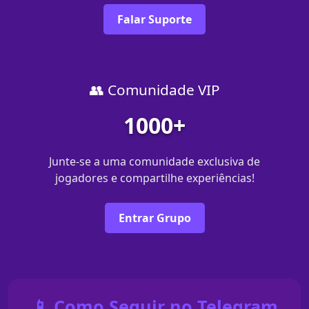
Falar Suporte
👥 Comunidade VIP
1000+
Junte-se a uma comunidade exclusiva de
jogadores e compartilhe experiências!
Entrar Grupo
📱 Como Seguir no Telegram