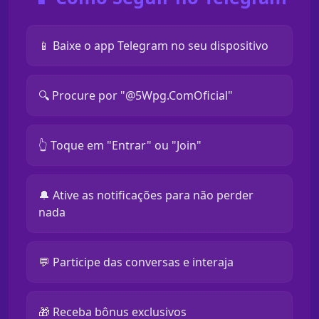
📱 Baixe o app Telegram no seu dispositivo
🔍 Procure por "@5Wpg.ComOficial"
👆 Toque em "Entrar" ou "Join"
🔔 Ative as notificações para não perder
nada
💬 Participe das conversas e interaja
🎁 Receba bônus exclusivos