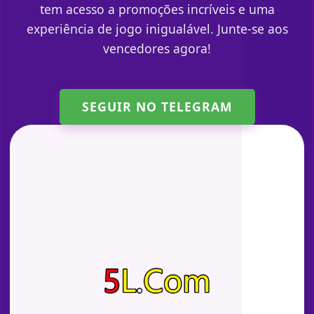
tem acesso a promoções incríveis e uma
experiência de jogo inigualável. Junte-se aos
vencedores agora!
SEGUIR NO TELEGRAM