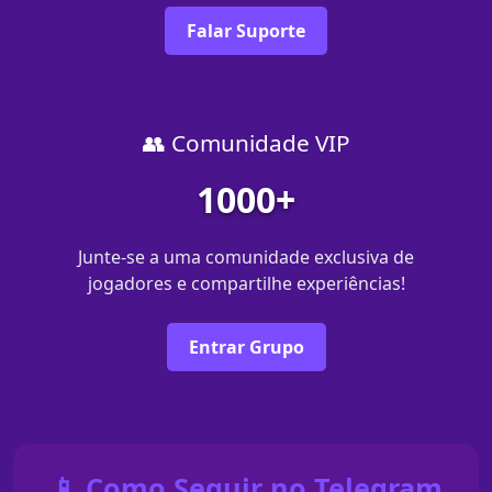
Falar Suporte
👥 Comunidade VIP
1000+
Junte-se a uma comunidade exclusiva de
jogadores e compartilhe experiências!
Entrar Grupo
📱 Como Seguir no Telegram