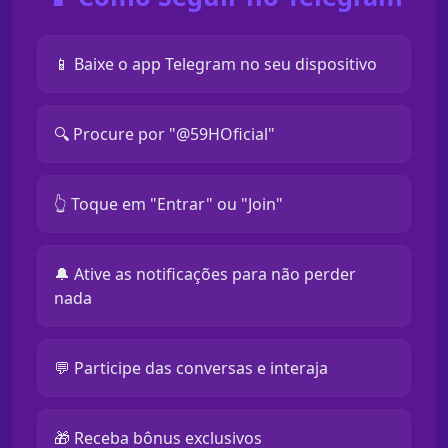
📱 Baixe o app Telegram no seu dispositivo
🔍 Procure por "@59HOficial"
👆 Toque em "Entrar" ou "Join"
🔔 Ative as notificações para não perder
nada
💬 Participe das conversas e interaja
🎁 Receba bônus exclusivos