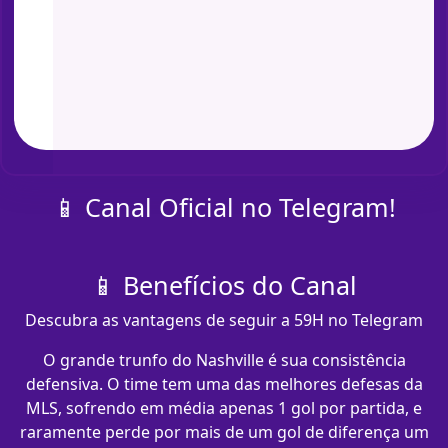
📱 Canal Oficial no Telegram!
📱 Benefícios do Canal
Descubra as vantagens de seguir a 59H no Telegram
O grande trunfo do Nashville é sua consistência
defensiva. O time tem uma das melhores defesas da
MLS, sofrendo em média apenas 1 gol por partida, e
raramente perde por mais de um gol de diferença um