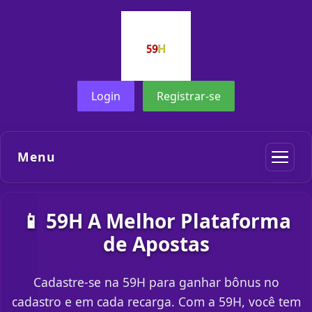
Login
Registrar-se
Menu
📱 59H A Melhor Plataforma
de Apostas
Cadastre-se na 59H para ganhar bônus no
cadastro e em cada recarga. Com a 59H, você tem