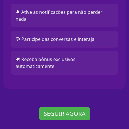
🔔 Ative as notificações para não perder
nada
💬 Participe das conversas e interaja
🎁 Receba bônus exclusivos
automaticamente
SEGUIR AGORA