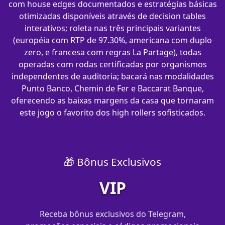
com house edges documentados e estratégias básicas
otimizadas disponíveis através de decision tables
interativos; roleta nas três principais variantes
(européia com RTP de 97.30%, americana com duplo
zero, e francesa com regras La Partage), todas
operadas com rodas certificadas por organismos
independentes de auditoria; bacará nas modalidades
Punto Banco, Chemin de Fer e Baccarat Banque,
oferecendo as baixas margens da casa que tornaram
este jogo o favorito dos high rollers sofisticados.
🎁 Bônus Exclusivos
VIP
Receba bônus exclusivos do Telegram,