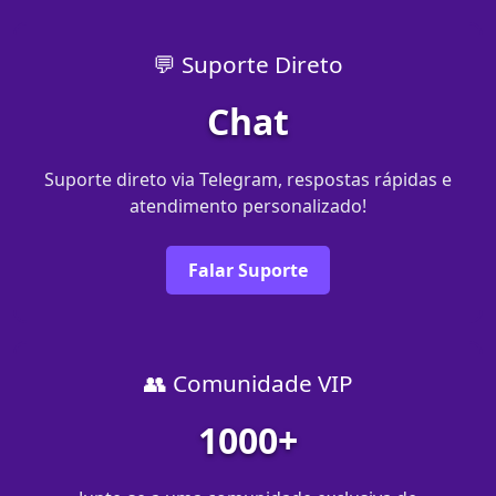
💬 Suporte Direto
Chat
Suporte direto via Telegram, respostas rápidas e
atendimento personalizado!
Falar Suporte
👥 Comunidade VIP
1000+