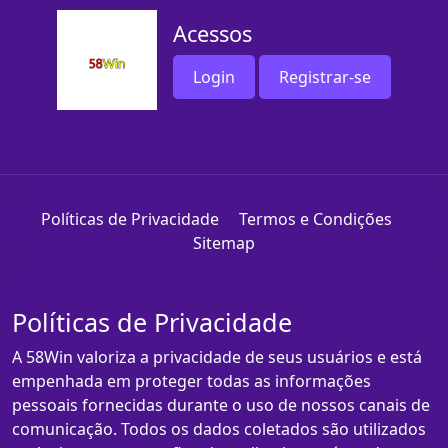
Acessos
Login
Registrar-se
Políticas de Privacidade
Termos e Condições
Sitemap
Políticas de Privacidade
A 58Win valoriza a privacidade de seus usuários e está
empenhada em proteger todas as informações
pessoais fornecidas durante o uso de nossos canais de
comunicação. Todos os dados coletados são utilizados