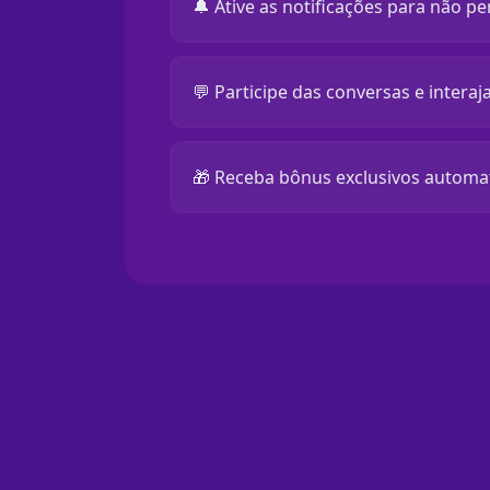
🔔 Ative as notificações para não p
💬 Participe das conversas e interaj
🎁 Receba bônus exclusivos autom