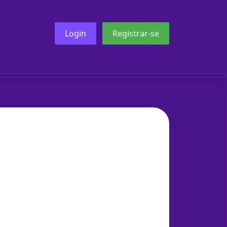
Login
Registrar-se