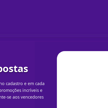
postas
no cadastro e em cada
promoções incríveis e
unte-se aos vencedores