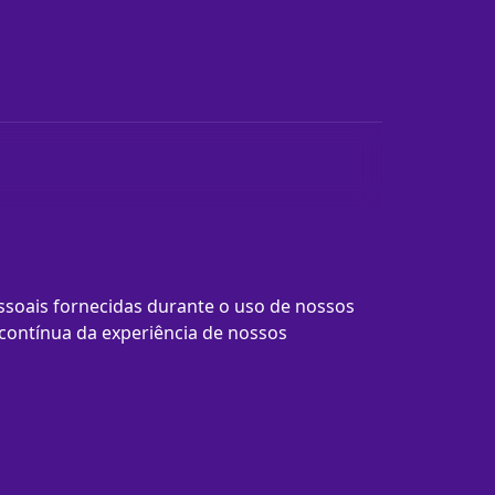
ssoais fornecidas durante o uso de nossos
 contínua da experiência de nossos