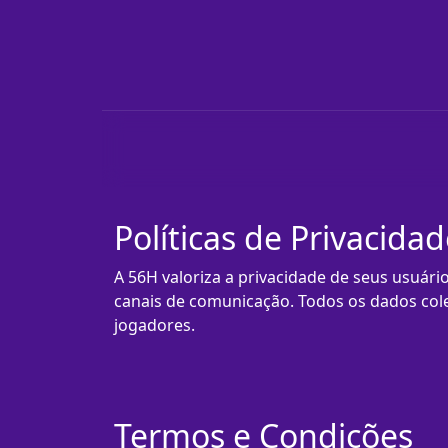
Políticas de Privacida
A 56H valoriza a privacidade de seus usuár
canais de comunicação. Todos os dados cole
jogadores.
Termos e Condições