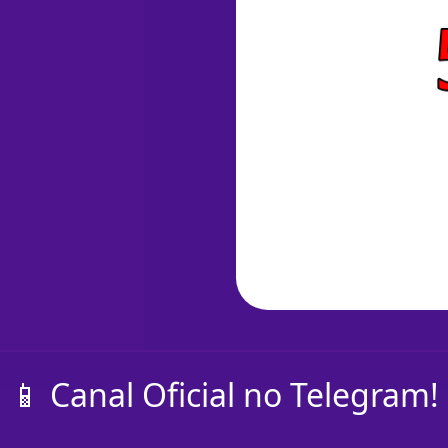
📱 Canal Oficial no Telegram!