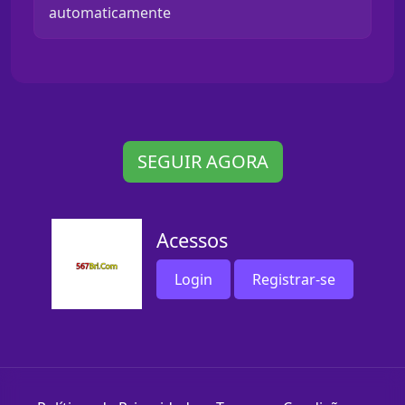
automaticamente
SEGUIR AGORA
Acessos
Login
Registrar-se