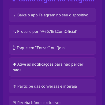
📱 Baixe o app Telegram no seu dispositivo
🔍 Procure por "@567Brl.ComOficial"
👆 Toque em "Entrar" ou "Join"
🔔 Ative as notificações para não perder
nada
💬 Participe das conversas e interaja
🎁 Receba bônus exclusivos