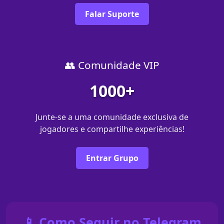
Falar Suporte
👥 Comunidade VIP
1000+
Junte-se a uma comunidade exclusiva de
jogadores e compartilhe experiências!
Entrar Grupo
📱 Como Seguir no Telegram