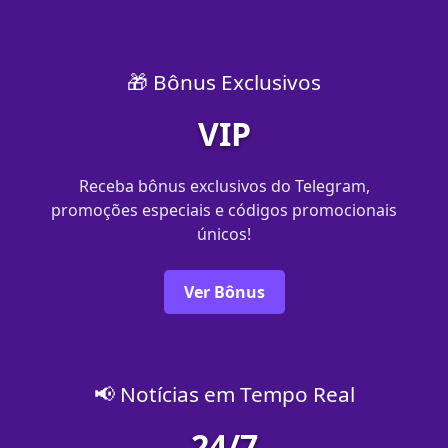
🎁 Bônus Exclusivos
VIP
Receba bônus exclusivos do Telegram,
promoções especiais e códigos promocionais
únicos!
Ver Bônus
📢 Notícias em Tempo Real
24/7