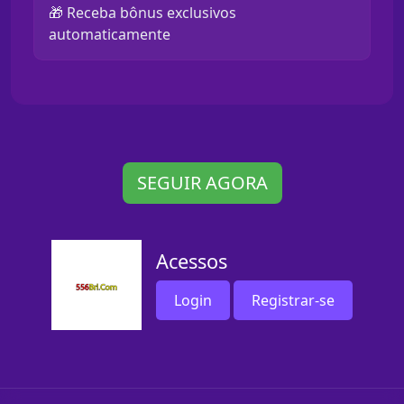
🎁 Receba bônus exclusivos
automaticamente
SEGUIR AGORA
Acessos
Login
Registrar-se