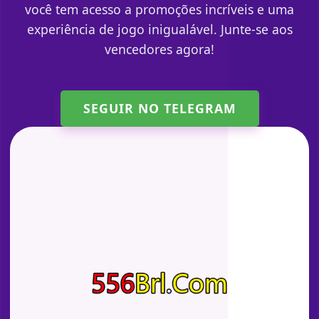
você tem acesso a promoções incríveis e uma
experiência de jogo inigualável. Junte-se aos
vencedores agora!
SEGUIR NO TELEGRAM