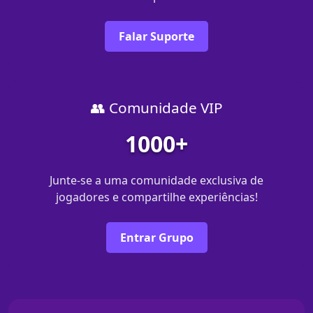
Falar Suporte
👥 Comunidade VIP
1000+
Junte-se a uma comunidade exclusiva de
jogadores e compartilhe experiências!
Entrar Grupo