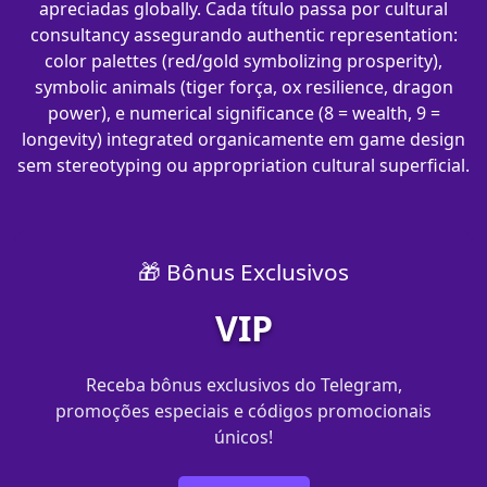
apreciadas globally. Cada título passa por cultural
consultancy assegurando authentic representation:
color palettes (red/gold symbolizing prosperity),
symbolic animals (tiger força, ox resilience, dragon
power), e numerical significance (8 = wealth, 9 =
longevity) integrated organicamente em game design
sem stereotyping ou appropriation cultural superficial.
🎁 Bônus Exclusivos
VIP
Receba bônus exclusivos do Telegram,
promoções especiais e códigos promocionais
únicos!