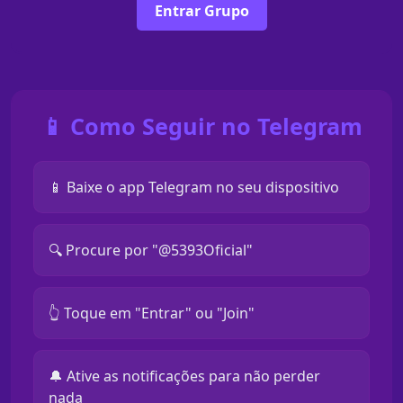
Entrar Grupo
📱 Como Seguir no Telegram
📱 Baixe o app Telegram no seu dispositivo
🔍 Procure por "@5393Oficial"
👆 Toque em "Entrar" ou "Join"
🔔 Ative as notificações para não perder
nada