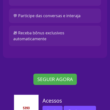
💬 Participe das conversas e interaja
🎁 Receba bônus exclusivos
automaticamente
SEGUIR AGORA
Acessos