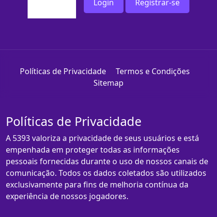
Login
Registrar-se
Políticas de Privacidade
Termos e Condições
Sitemap
Políticas de Privacidade
A 5393 valoriza a privacidade de seus usuários e está
empenhada em proteger todas as informações
pessoais fornecidas durante o uso de nossos canais de
comunicação. Todos os dados coletados são utilizados
exclusivamente para fins de melhoria contínua da
experiência de nossos jogadores.