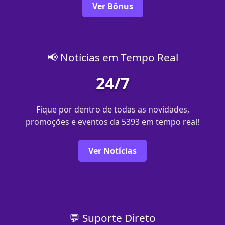
Ver Bônus
📢 Notícias em Tempo Real
24/7
Fique por dentro de todas as novidades,
promoções e eventos da 5393 em tempo real!
Ver Notícias
💬 Suporte Direto