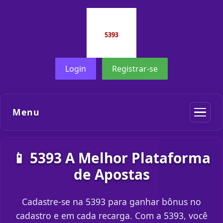
Login
Registrar-se
Menu
📱 5393 A Melhor Plataforma
de Apostas
Cadastre-se na 5393 para ganhar bônus no
cadastro e em cada recarga. Com a 5393, você