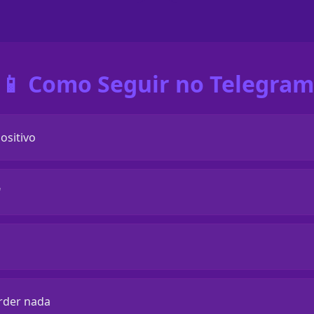
📱 Como Seguir no Telegram
ositivo
"
erder nada