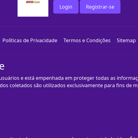
Login
Registrar-se
Políticas de Privacidade
Termos e Condições
Sitemap
de
s usuários e está empenhada em proteger todas as informaç
os coletados são utilizados exclusivamente para fins de m