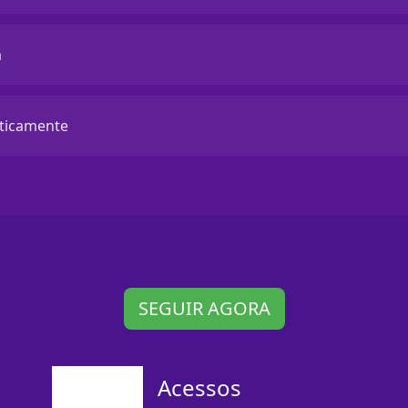
a
aticamente
SEGUIR AGORA
Acessos