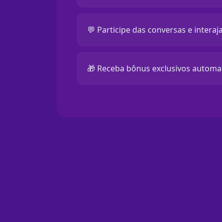
💬 Participe das conversas e interaj
🎁 Receba bônus exclusivos autom