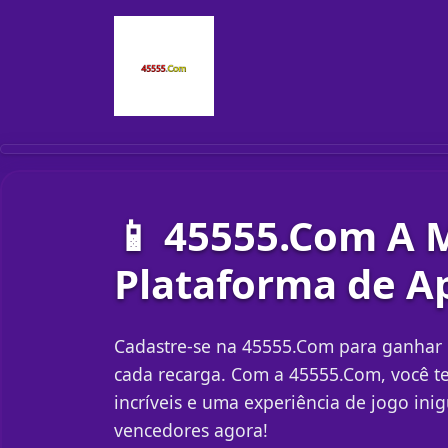
📱 45555.Com A 
Plataforma de A
Cadastre-se na 45555.Com para ganhar
cada recarga. Com a 45555.Com, você 
incríveis e uma experiência de jogo inig
vencedores agora!