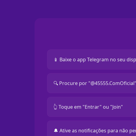
📱 Baixe o app Telegram no seu disp
🔍 Procure por "@45555.ComOficial
👆 Toque em "Entrar" ou "Join"
🔔 Ative as notificações para não p