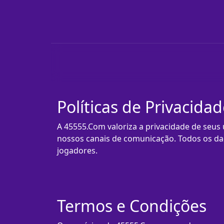
Políticas de Privacida
A 45555.Com valoriza a privacidade de seu
nossos canais de comunicação. Todos os dad
jogadores.
Termos e Condições