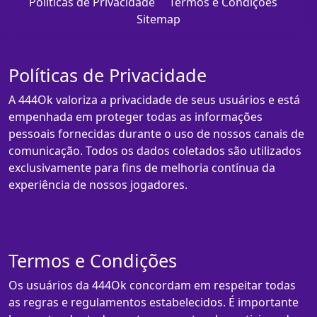
Políticas de Privacidade
Termos e Condições
Sitemap
Políticas de Privacidade
A 444Ok valoriza a privacidade de seus usuários e está
empenhada em proteger todas as informações
pessoais fornecidas durante o uso de nossos canais de
comunicação. Todos os dados coletados são utilizados
exclusivamente para fins de melhoria contínua da
experiência de nossos jogadores.
Termos e Condições
Os usuários da 444Ok concordam em respeitar todas
as regras e regulamentos estabelecidos. É importante