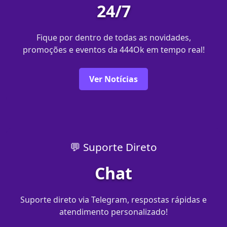
24/7
Fique por dentro de todas as novidades,
promoções e eventos da 444Ok em tempo real!
Ver Notícias
💬 Suporte Direto
Chat
Suporte direto via Telegram, respostas rápidas e
atendimento personalizado!