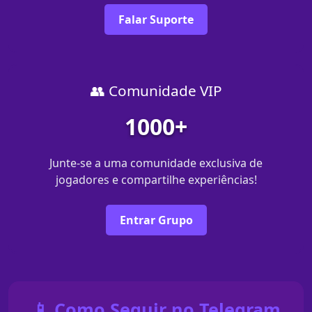
Falar Suporte
👥 Comunidade VIP
1000+
Junte-se a uma comunidade exclusiva de
jogadores e compartilhe experiências!
Entrar Grupo
📱 Como Seguir no Telegram