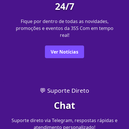
24/7
Fique por dentro de todas as novidades,
promoções e eventos da 3SS Com em tempo
real!
Ver Notícias
💬 Suporte Direto
Chat
Suporte direto via Telegram, respostas rápidas e
atendimento personalizado!