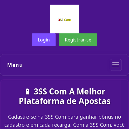
Login
Registrar-se
Menu
📱 3SS Com A Melhor
Plataforma de Apostas
Cadastre-se na 3SS Com para ganhar bônus no
cadastro e em cada recarga. Com a 3SS Com, você