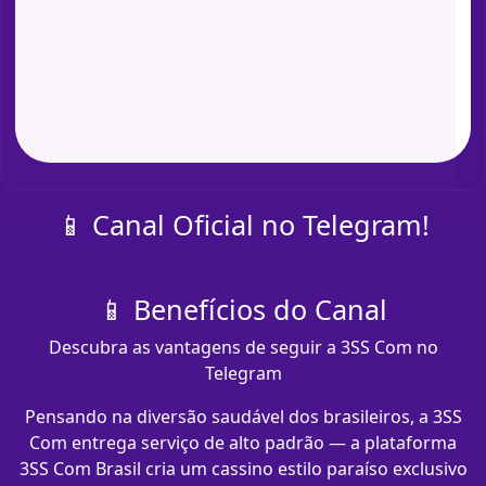
📱 Canal Oficial no Telegram!
📱 Benefícios do Canal
Descubra as vantagens de seguir a 3SS Com no
Telegram
Pensando na diversão saudável dos brasileiros, a 3SS
Com entrega serviço de alto padrão — a plataforma
3SS Com Brasil cria um cassino estilo paraíso exclusivo