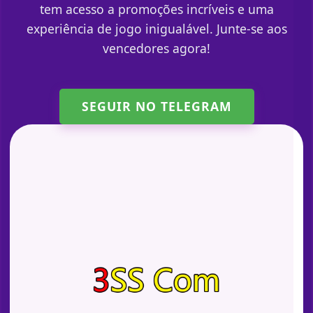
tem acesso a promoções incríveis e uma
experiência de jogo inigualável. Junte-se aos
vencedores agora!
SEGUIR NO TELEGRAM