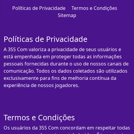
Políticas de Privacidade
Termos e Condições
Sitemap
Políticas de Privacidade
A 3SS Com valoriza a privacidade de seus usuários e
está empenhada em proteger todas as informações
pessoais fornecidas durante o uso de nossos canais de
comunicação. Todos os dados coletados são utilizados
exclusivamente para fins de melhoria contínua da
experiência de nossos jogadores.
Termos e Condições
Os usuários da 3SS Com concordam em respeitar todas