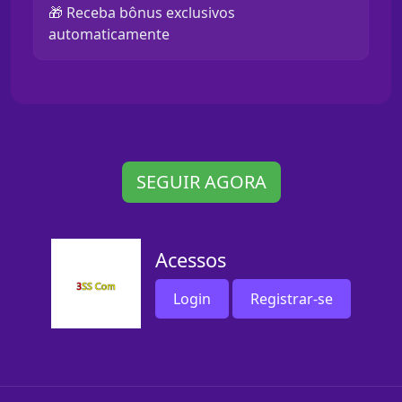
🎁 Receba bônus exclusivos
automaticamente
SEGUIR AGORA
Acessos
Login
Registrar-se