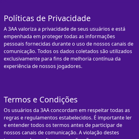
Políticas de Privacidade
A 3AA valoriza a privacidade de seus usuários e está
empenhada em proteger todas as informações
pessoais fornecidas durante o uso de nossos canais de
comunicação. Todos os dados coletados são utilizados
exclusivamente para fins de melhoria contínua da
experiência de nossos jogadores.
Termos e Condições
Os usuários da 3AA concordam em respeitar todas as
regras e regulamentos estabelecidos. É importante ler
e entender todos os termos antes de participar de
nossos canais de comunicação. A violação destes