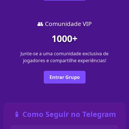
👥 Comunidade VIP
1000+
Junte-se a uma comunidade exclusiva de
jogadores e compartilhe experiências!
Entrar Grupo
📱 Como Seguir no Telegram