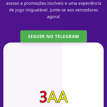
acesso a promoções incríveis e uma experiência
de jogo inigualável. Junte-se aos vencedores
agora!
SEGUIR NO TELEGRAM