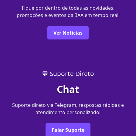
Fique por dentro de todas as novidades,
promoções e eventos da 3AA em tempo real!
Ver Notícias
💬 Suporte Direto
Chat
Suporte direto via Telegram, respostas rápidas e
atendimento personalizado!
Falar Suporte