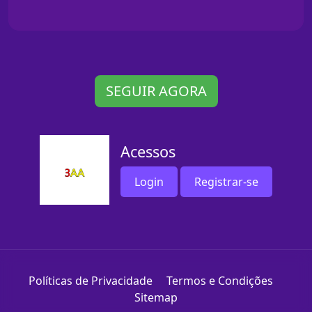
SEGUIR AGORA
Acessos
Login
Registrar-se
Políticas de Privacidade
Termos e Condições
Sitemap