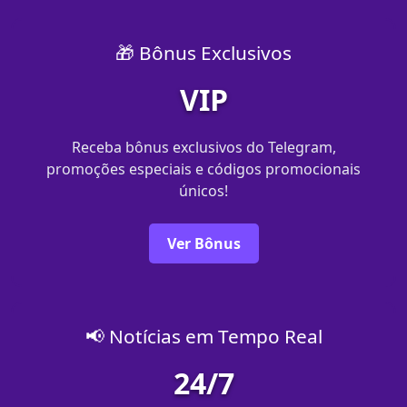
🎁 Bônus Exclusivos
VIP
Receba bônus exclusivos do Telegram,
promoções especiais e códigos promocionais
únicos!
Ver Bônus
📢 Notícias em Tempo Real
24/7