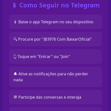
📱 Como Seguir no Telegram
📱 Baixe o app Telegram no seu dispositivo
🔍 Procure por "@3976 Com BaixarOficial"
👆 Toque em "Entrar" ou "Join"
🔔 Ative as notificações para não perder
nada
💬 Participe das conversas e interaja