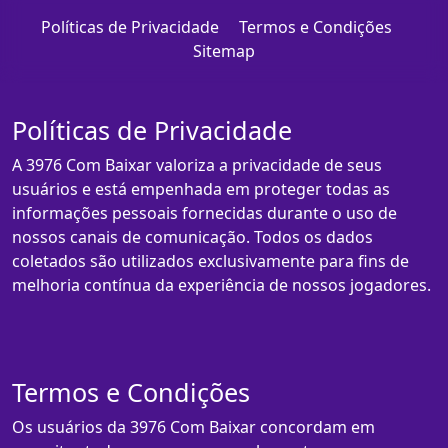
Políticas de Privacidade
Termos e Condições
Sitemap
Políticas de Privacidade
A 3976 Com Baixar valoriza a privacidade de seus
usuários e está empenhada em proteger todas as
informações pessoais fornecidas durante o uso de
nossos canais de comunicação. Todos os dados
coletados são utilizados exclusivamente para fins de
melhoria contínua da experiência de nossos jogadores.
Termos e Condições
Os usuários da 3976 Com Baixar concordam em