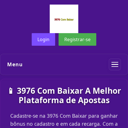
Login
Registrar-se
Menu
📱 3976 Com Baixar A Melhor
Plataforma de Apostas
Cadastre-se na 3976 Com Baixar para ganhar
bônus no cadastro e em cada recarga. Com a