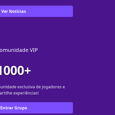
Ver Notícias
Comunidade VIP
1000+
unidade exclusiva de jogadores e
rtilhe experiências!
Entrar Grupo