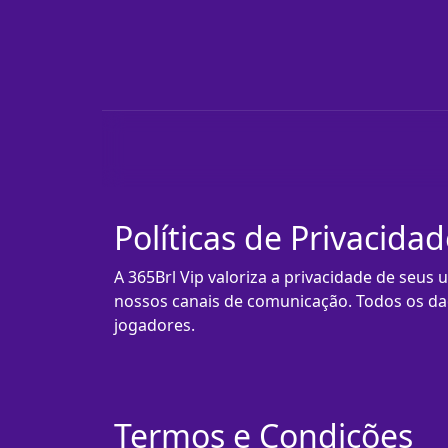
Políticas de Privacida
A 365Brl Vip valoriza a privacidade de seu
nossos canais de comunicação. Todos os dad
jogadores.
Termos e Condições