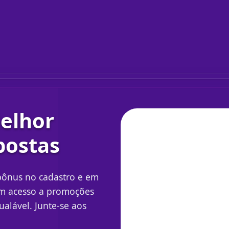
Melhor
postas
bônus no cadastro e em
em acesso a promoções
ualável. Junte-se aos