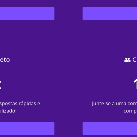
reto
👥 
t
espostas rápidas e
Junte-se a uma com
lizado!
compa
e