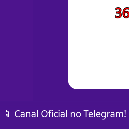
📱 Canal Oficial no Telegram!