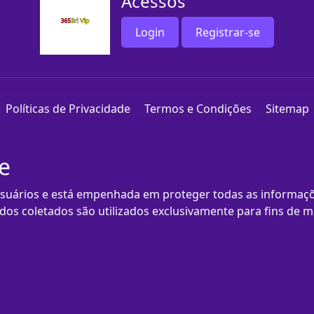
Acessos
Login
Registrar-se
Políticas de Privacidade
Termos e Condições
Sitemap
de
s usuários e está empenhada em proteger todas as informaç
os coletados são utilizados exclusivamente para fins de m