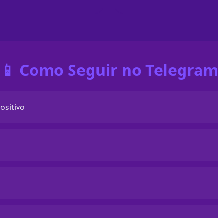
📱 Como Seguir no Telegram
ositivo