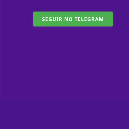
SEGUIR NO TELEGRAM