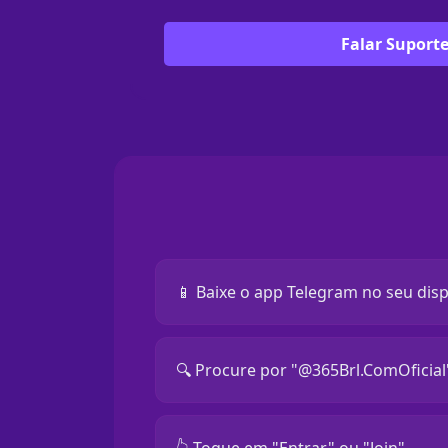
Falar Suport
📱 Baixe o app Telegram no seu disp
🔍 Procure por "@365Brl.ComOficial