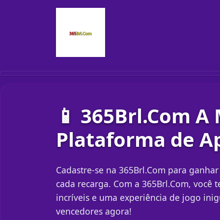
📱 365Brl.Com A
Plataforma de A
Cadastre-se na 365Brl.Com para ganhar
cada recarga. Com a 365Brl.Com, você 
incríveis e uma experiência de jogo inig
vencedores agora!