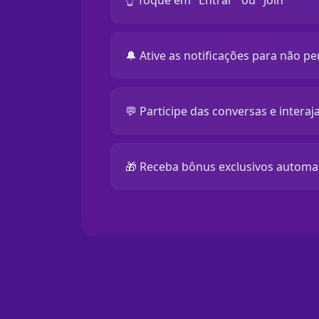
👆 Toque em "Entrar" ou "Join"
🔔 Ative as notificações para não p
💬 Participe das conversas e interaj
🎁 Receba bônus exclusivos autom