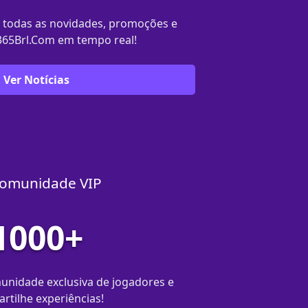
e todas as novidades, promoções e
365Brl.Com em tempo real!
Ver Notícias
Comunidade VIP
1000+
unidade exclusiva de jogadores e
rtilhe experiências!