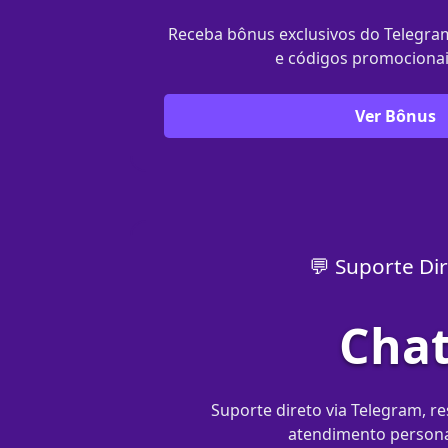
Receba bônus exclusivos do Telegra
e códigos promocionai
Ver Bônus
💬 Suporte Di
Cha
Suporte direto via Telegram, r
atendimento persona