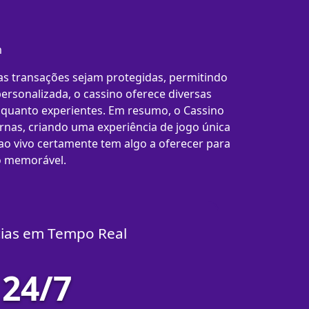
m
as transações sejam protegidas, permitindo
rsonalizada, o cassino oferece diversas
s quanto experientes. Em resumo, o Cassino
nas, criando uma experiência de jogo única
ao vivo certamente tem algo a oferecer para
o memorável.
cias em Tempo Real
24/7