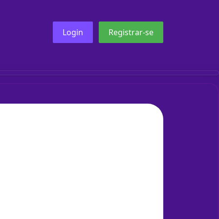
Login
Registrar-se