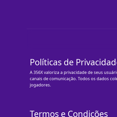
Políticas de Privacida
A 356X valoriza a privacidade de seus usuá
canais de comunicação. Todos os dados cole
jogadores.
Termos e Condições