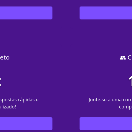
reto
👥 
t
espostas rápidas e
Junte-se a uma com
lizado!
compa
e