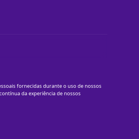
essoais fornecidas durante o uso de nossos
 contínua da experiência de nossos