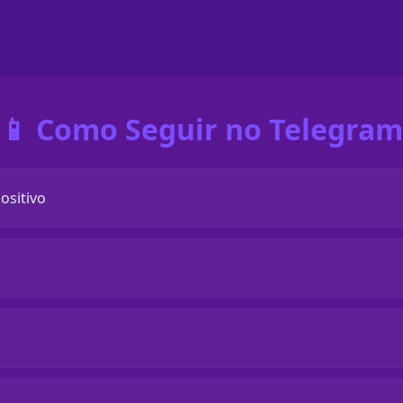
📱 Como Seguir no Telegram
ositivo