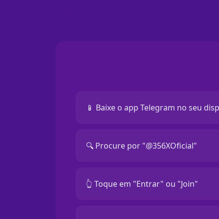
📱 Baixe o app Telegram no seu disp
🔍 Procure por "@356XOficial"
👆 Toque em "Entrar" ou "Join"