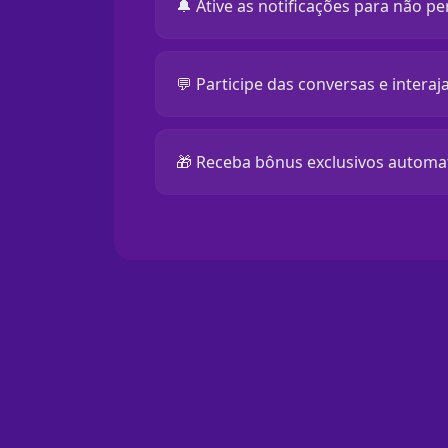
🔔 Ative as notificações para não p
💬 Participe das conversas e interaj
🎁 Receba bônus exclusivos autom