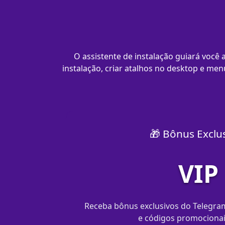
O assistente de instalação guiará você
instalação, criar atalhos no desktop e men
🎁 Bônus Exclu
VIP
Receba bônus exclusivos do Telegra
e códigos promocionai