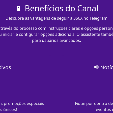
📱 Benefícios do Canal
Descubra as vantagens de seguir a 356X no Telegram
 através do processo com instruções claras e opções persona
u iniciar, e configurar opções adicionais. O assistente tamb
para usuários avançados.
sivos
📢 Notí
m, promoções especiais
Fique por dentro d
s únicos!
eventos 