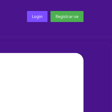
Login
Registrar-se