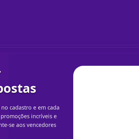
r
postas
 no cadastro e em cada
 promoções incríveis e
unte-se aos vencedores