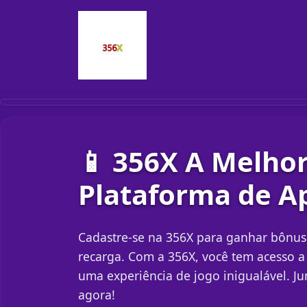
📱 356X A Melho
Plataforma de A
Cadastre-se na 356X para ganhar bônus
recarga. Com a 356X, você tem acesso a
uma experiência de jogo inigualável. J
agora!