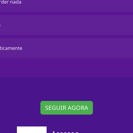
erder nada
a
aticamente
SEGUIR AGORA