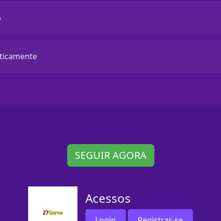
a
aticamente
SEGUIR AGORA
Acessos
Login
Registrar-se