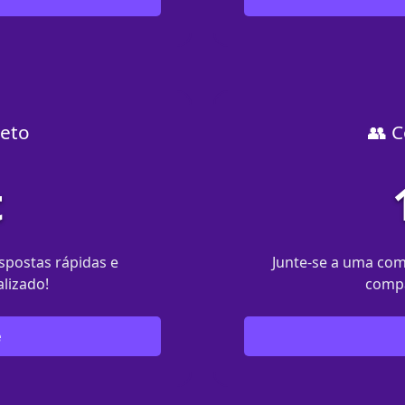
reto
👥 
t
espostas rápidas e
Junte-se a uma com
lizado!
compa
e