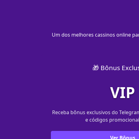
Um dos melhores cassinos online par
🎁 Bônus Exclu
VIP
Receba bônus exclusivos do Telegra
e códigos promocionai
Ver Bônus