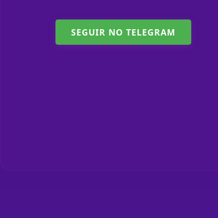
SEGUIR NO TELEGRAM