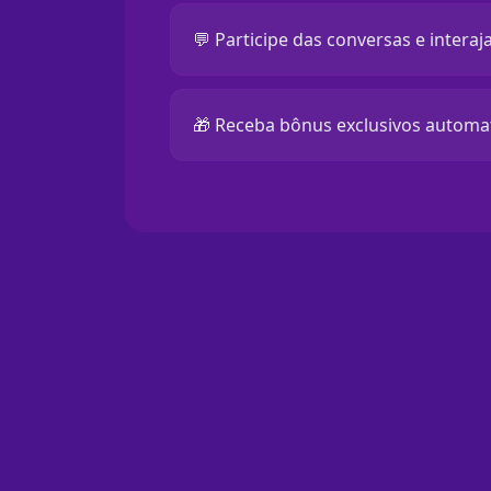
💬 Participe das conversas e interaj
🎁 Receba bônus exclusivos autom