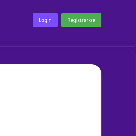
Login
Registrar-se