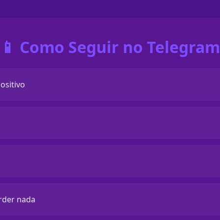
📱 Como Seguir no Telegram
ositivo
erder nada