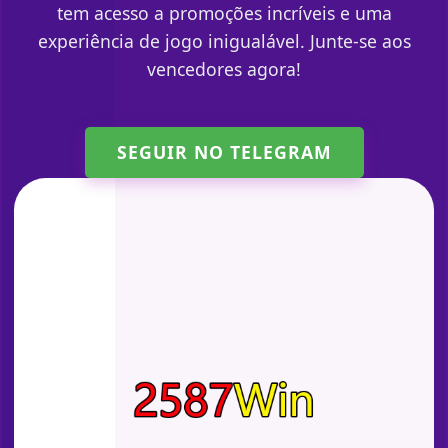
tem acesso a promoções incríveis e uma
experiência de jogo inigualável. Junte-se aos
vencedores agora!
SEGUIR NO TELEGRAM