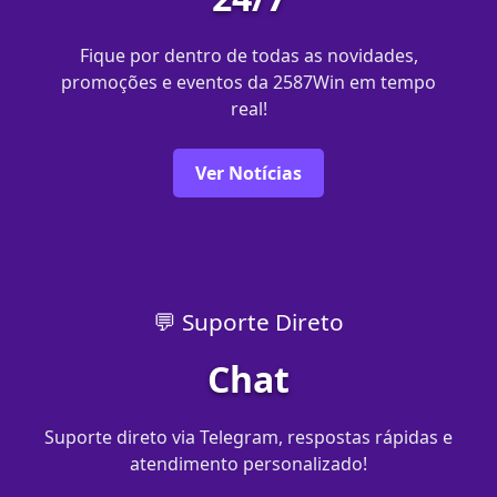
Fique por dentro de todas as novidades,
promoções e eventos da 2587Win em tempo
real!
Ver Notícias
💬 Suporte Direto
Chat
Suporte direto via Telegram, respostas rápidas e
atendimento personalizado!