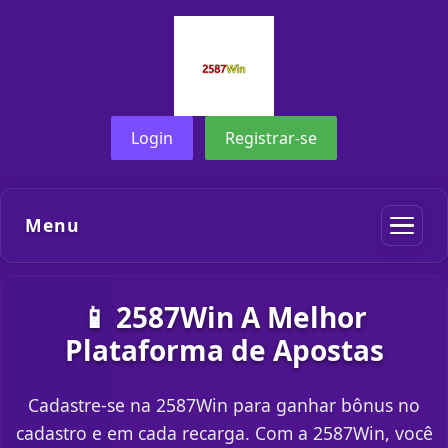
Login
Registrar-se
Menu
📱 2587Win A Melhor
Plataforma de Apostas
Cadastre-se na 2587Win para ganhar bônus no
cadastro e em cada recarga. Com a 2587Win, você