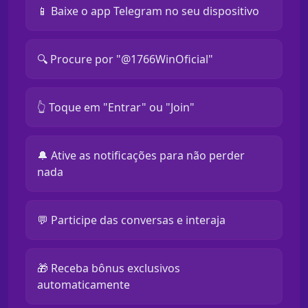
📱 Baixe o app Telegram no seu dispositivo
🔍 Procure por "@1766WinOficial"
👆 Toque em "Entrar" ou "Join"
🔔 Ative as notificações para não perder
nada
💬 Participe das conversas e interaja
🎁 Receba bônus exclusivos
automaticamente