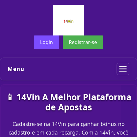
Login
Registrar-se
Menu
📱 14Vin A Melhor Plataforma
de Apostas
Cadastre-se na 14Vin para ganhar bônus no
cadastro e em cada recarga. Com a 14Vin, você