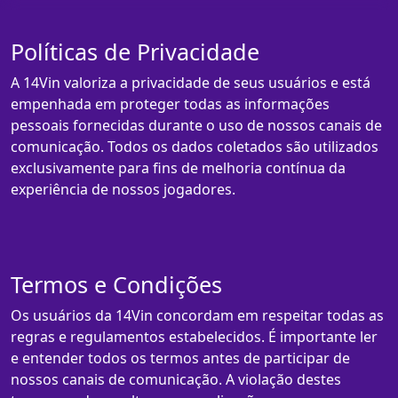
Políticas de Privacidade
A 14Vin valoriza a privacidade de seus usuários e está
empenhada em proteger todas as informações
pessoais fornecidas durante o uso de nossos canais de
comunicação. Todos os dados coletados são utilizados
exclusivamente para fins de melhoria contínua da
experiência de nossos jogadores.
Termos e Condições
Os usuários da 14Vin concordam em respeitar todas as
regras e regulamentos estabelecidos. É importante ler
e entender todos os termos antes de participar de
nossos canais de comunicação. A violação destes