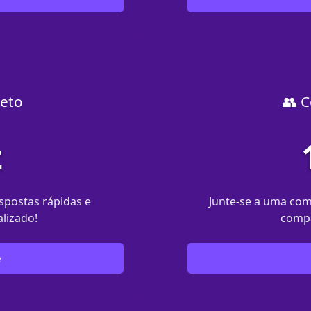
reto
👥 
t
espostas rápidas e
Junte-se a uma com
lizado!
compa
e