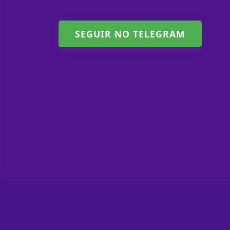
SEGUIR NO TELEGRAM