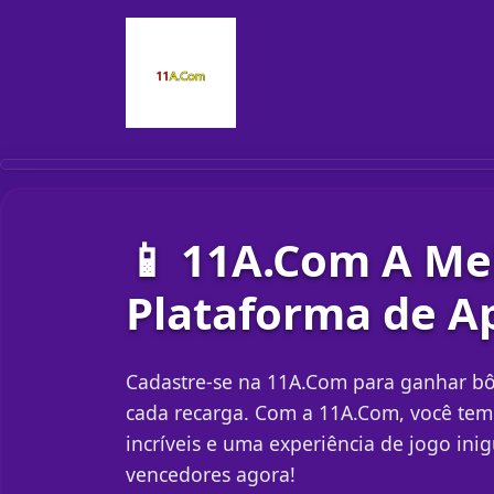
📱 11A.Com A Me
Plataforma de A
Cadastre-se na 11A.Com para ganhar b
cada recarga. Com a 11A.Com, você te
incríveis e uma experiência de jogo inig
vencedores agora!