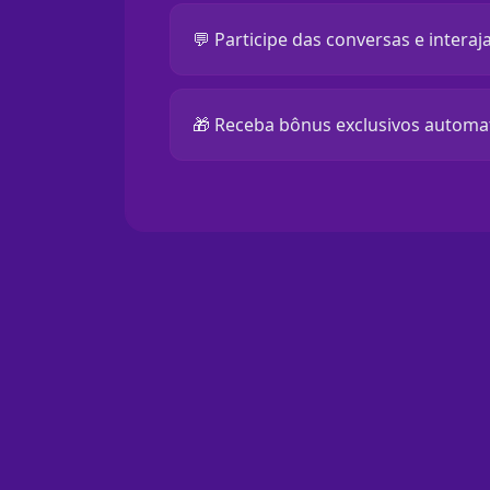
💬 Participe das conversas e interaj
🎁 Receba bônus exclusivos autom