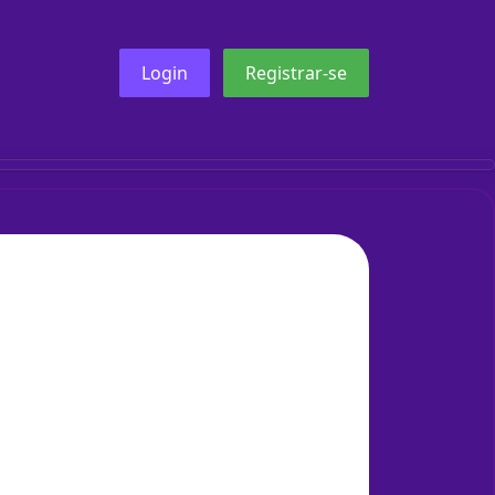
Login
Registrar-se